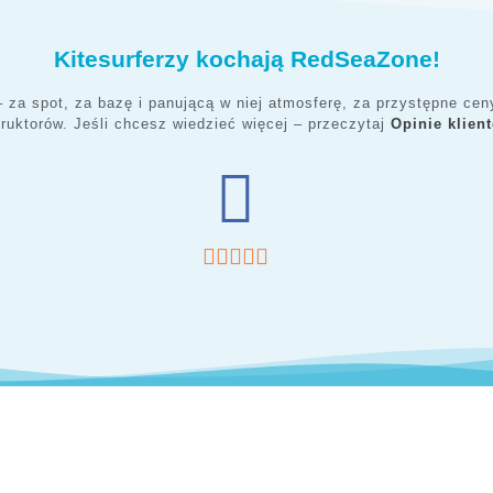
Kitesurferzy kochają RedSeaZone!
– za spot, za bazę i panującą w niej atmosferę, za przystępne ce
truktorów. Jeśli chcesz wiedzieć więcej – przeczytaj
Opinie klien




