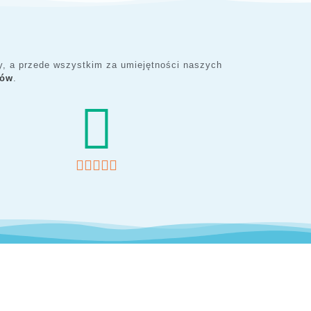
ny, a przede wszystkim za umiejętności naszych
tów
.
marzec 2020
Wydarzenia





Zaloguj się
Kanał wpisów
Kanał komentarzy
WordPress.org