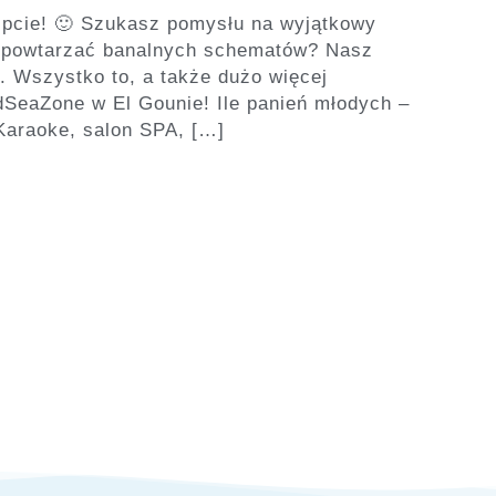
ipcie! 🙂 Szukasz pomysłu na wyjątkowy
z powtarzać banalnych schematów? Nasz
r. Wszystko to, a także dużo więcej
dSeaZone w El Gounie! Ile panień młodych –
Karaoke, salon SPA, […]