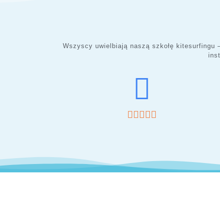
Wszyscy uwielbiają naszą szkołę kitesurfingu 
ins




