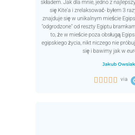
składem. Jak dla mnie, jedno z najlepsz
się Kite'a i zrelaksować- byłem 3 ra
znajduje się w unikalnym mieście Egips
"odgrodzone" od reszty Egiptu bramka
to, że w mieście poza obsługą Egip
egipskiego życia, nikt niczego nie prób
się i bawimy jak w eur
Jakub Owsia





via