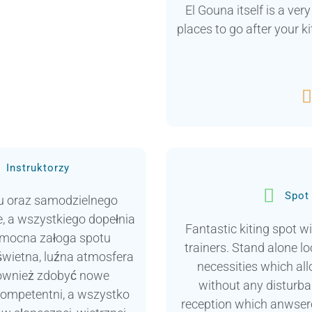
El Gouna itself is a ve
places to go after your ki

Instruktorzy
Spot
gu oraz samodzielnego
, a wszystkiego dopełnia
Fantastic kiting spot wi
omocna załoga spotu
trainers. Stand alone l
ietna, luźna atmosfera
necessities which all
również zdobyć nowe
without any disturban
kompetentni, a wszystko
reception which anwsere