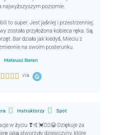
na najwyższyszym poziomie.
i to super. Jest jaśniej i przestrzenniej.
owy została przyłożona kobieca ręka. Są
rzęt. Bar działa jak kiedyś, Mieciu z
zmiennie na swoim posterunku.
Mateusz Baran




via
era
Instruktorzy
Spot
cje w życiu ❣🤙💓🏄‍♀️😀 Dziękuje za
rę jaką stworzyły dziewczyny, które