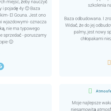
ych miejsc, żeby nauczyć
szkolenia 
zy i pojadę 4y 🙂 Baza
kim- El Gouna. Jest ono
Baza odbudowana. I zrobil
mi wjazdowymi- oznacza
Widać, że do jej odbud
ską, nie ma typowego
palmy, jest nowy sp
uje sprzedać - poruszamy
chłopakami nie
opie 🙂
k

Atmosf
Moje najlepsze waka
niesamowitą atmosfe