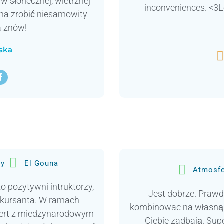
 w słonecznej, wietrznej
inconveniences. <3L
żna zrobić niesamowity
a znów!
ska

zy
El Gouna
Atmosf
o pozytywni intruktorzy,
Jest dobrze. Prawd
 kursanta. W ramach
kombinowac na własną re
cert z miedzynarodowym
Ciebie zadbają. Supe