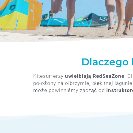
Dlaczego 
Kitesurferzy
uwielbiają RedSeaZone
. D
położony na olbrzymiej błękitnej laguni
może powinniśmy zacząć od
instruktor