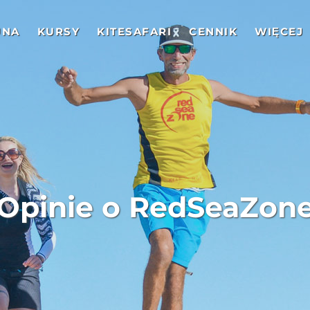
UNA
KURSY
KITESAFARI
CENNIK
WIĘCEJ
Opinie o RedSeaZon