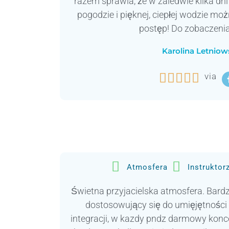
razem sprawia, że w zaledwie kilka dni
pogodzie i pięknej, ciepłej wodzie mo
postęp! Do zobaczeni
Karolina Letniow





via
Atmosfera
Instruktor
Świetna przyjacielska atmosfera. Bardz
dostosowujący się do umięjętności
integracji, w kazdy pndz darmowy kon