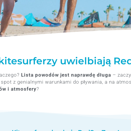
kitesurferzy uwielbiają R
laczego?
Lista powodów jest naprawdę długa
– zaczy
e spot z genialnymi warunkami do pływania, a na atmos
ów i atmosfery
?