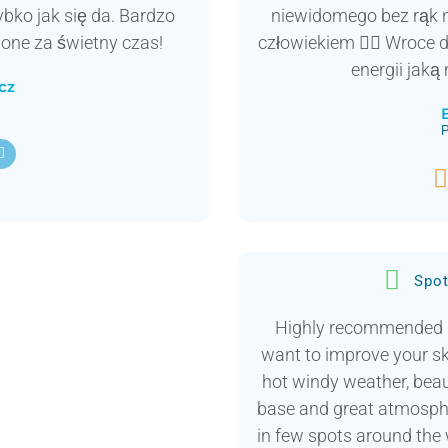
bko jak się da. Bardzo
niewidomego bez rąk n
one za świetny czas!
człowiekiem 👌🏼 Wroce 
energii jak
cz
P

Spo
Highly recommended if 
want to improve your ski
hot windy weather, beau
base and great atmosphe
in few spots around the w