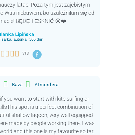
auczy latac. Poza tym jest zajebistym
do Was niebawem, bo uzależniłam się od
ą macie! BĘDĘ TĘSKNIĆ 😢❤️
Blanka Lipińska
isarka, autorka "365 dni"




via
t
Baza
Atmosfera
you want to start with kite surfing or
llsThis spot is a perfect combination of
tiful shallow lagoon, very well equipped
re made by people working there. I was
orld and this one is my favourite so far.