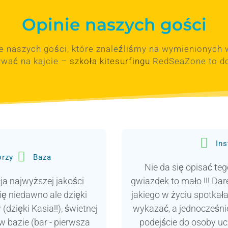
Opinie naszych gości
ie naszych gości, które znaleźliśmy na wymienionych 
ływać na kajcie –
szkoła kitesurfingu
RedSeaZone to do
Ins
orzy
Baza
Nie da się opisać teg
a najwyższej jakości
gwiazdek to mało !!! Dar
ę niedawno ale dzięki
jakiego w życiu spotkała
dzięki Kasia!!), świetnej
wykazać, a jednocześni
 w bazie (bar - pierwsza
podejście do osoby uc