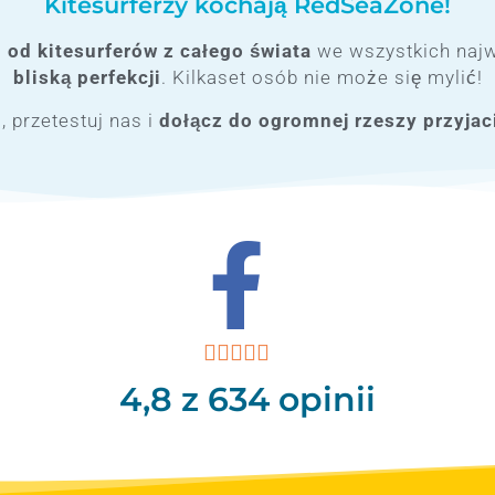
Kitesurferzy kochają RedSeaZone!
 od kitesurferów z całego świata
we wszystkich najw
bliską perfekcji
. Kilkaset osób nie może się mylić!
, przetestuj nas i
dołącz do ogromnej rzeszy przyja





4,8
z 634 opinii