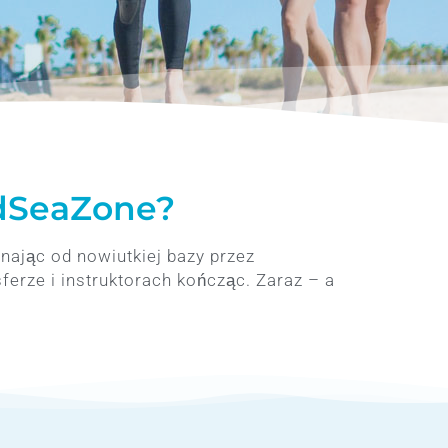
Kursy kitesurfingu IKO
Kitesafari
Kiteaway x RSZ Kitesafari
Całodniowy rejs na Tawilę
Cennik
Więcej
Asekuracja na spocie
edSeaZone?
Wypożyczalnia sprzętu
Blog
nając od nowiutkiej bazy przez
Polski
ferze i instruktorach kończąc. Zaraz – a