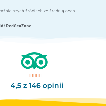
Wieczór panieński w Egipcie
ażniejszych źródłach ze średnią ocen
ciół RedSeaZone
.
marzec 2020
Wydarzenia





4,5
z 146 opinii
Zaloguj się
Kanał wpisów
Kanał komentarzy