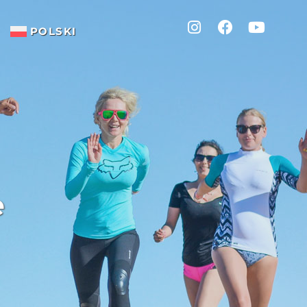
POLSKI
O nas
Spot
Baza
Opinie
Praca
e
El Gouna
Spot
Wiatr i pogoda w El Gouna
Podróż i pobyt w El Gounie
Hotele El Gouna
Kursy