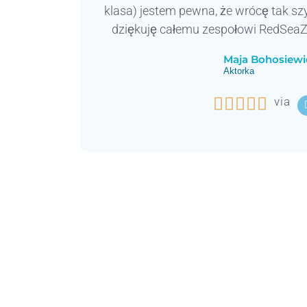
klasa) jestem pewna, że wrócę tak szy
dziękuję całemu zespołowi RedSeaZ
Maja Bohosiewi
Aktorka





via