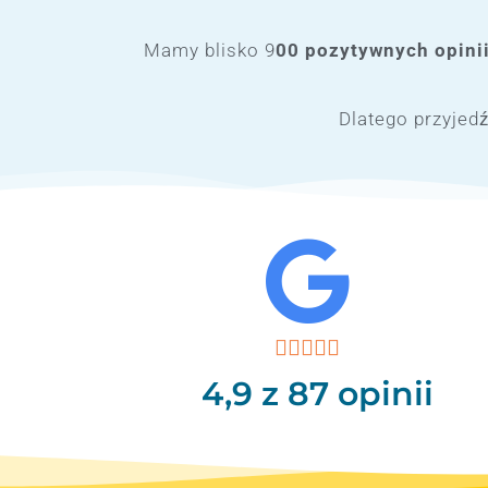
Mamy blisko 9
00 pozytywnych opinii
Dlatego przyjedź





4,9
z 87 opinii